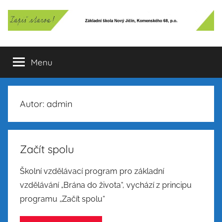
Přejít
k
obsahu
Základní
Menu
škola
Nový
Autor:
admin
Jičín,
Komenského
Začít spolu
68,
Školní vzdělávací program pro základní
vzdělávání „Brána do života“, vychází z principu
p.o.
programu „Začít spolu“