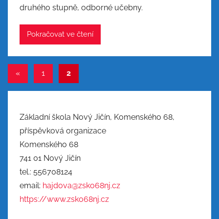
druhého stupně, odborné učebny.
Pokračovat ve čtení
Navigace
Předchozí
«
1
2
příspěvky
pro
příspěvky
Základní škola Nový Jičín, Komenského 68,
příspěvková organizace
Komenského 68
741 01 Nový Jičín
tel.: 556708124
email:
hajdova@zsko68nj.cz
https://www.zsko68nj.cz